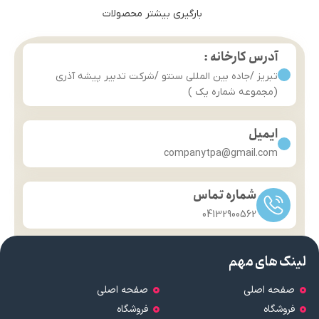
بارگیری بیشتر محصولات
آدرس کارخانه :
تبریز /جاده بین المللی سنتو /شرکت تدبیر پیشه آذری
(مجموعه شماره یک )
ایمیل
companytpa@gmail.com
شماره تماس
04132900562
لینک های مهم
صفحه اصلی
صفحه اصلی
فروشگاه
فروشگاه