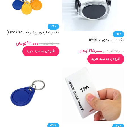
-26%
تگ جاکلیدی رید رایت 125khz (
-17%
بلوتوثی )
تگ دستبندی 125khz
93,000
تومان
125,000
تومان
195,000
تومان
افزودن به سبد خرید
235,000
تومان
افزودن به سبد خرید
-23%
-30%