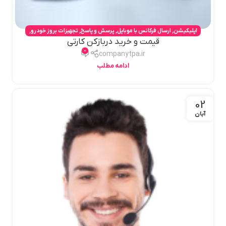
اپلیکیشن
,
ارسال فرکانس با موبایل
,
پرسش و پاسخ
,
تجهیزات بروز خودرو
,
قیمت و خرید دربازکن کارتی
تکنولوژی
,
دربازکن برقی درب چوبی
,
دربازکن درب حیاط
,
دربازکن کارتی
,
0
دربازکن موبایلی
,
ریموت نور بالا
,
قفل برقی کارتی
,
مبدل موبایل به ریموت
companytpa.ir
ادامه مطلب
02
آبان