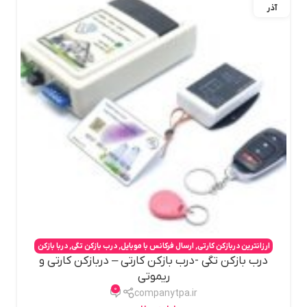
آذر
ارزانترین دربازکن کارتی
,
ارسال فرکانس با موبایل
,
درب بازکن تگی
,
دربا بازکن
درب بازکن تگی -درب بازکن کارتی – دربازکن کارتی و
تگی
,
دربازکن درب حیاط
,
دربازکن کارتی
,
دربازکن کارتی غیر قابل کپی
,
دربازکن
ریموتی
موبایلی
,
مبدل موبایل به ریموت
0
companytpa.ir