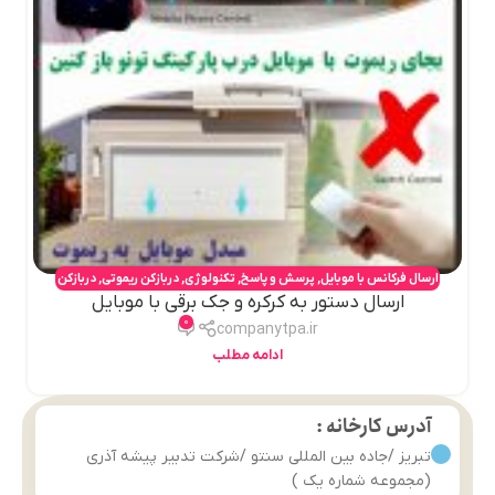
ارسال فرکانس با موبایل
,
پرسش و پاسخ
,
تکنولوژی
,
دربازکن ریموتی
,
دربازکن
ارسال دستور به کرکره و جک برقی با موبایل
کارتی
,
دربازکن موبایلی
,
مبدل موبایل به ریموت
0
companytpa.ir
ادامه مطلب
آدرس کارخانه :
تبریز /جاده بین المللی سنتو /شرکت تدبیر پیشه آذری
(مجموعه شماره یک )