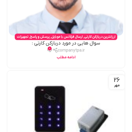
ارزانترین دربازکن کارتی
,
ارسال فرکانس با موبایل
,
پرسش و پاسخ
,
تجهیزات
سوال هایی در مورد دربازکن کارتی :
بروز خودرو
,
درب بازکن تگی
,
دربازکن درب حیاط
,
دربازکن ریموتی
,
دربازکن
0
موبایلی
,
قفل برقی کارتی
,
مبدل موبایل به ریموت
,
مقابل برقی ریموتی
companytpa.ir
ادامه مطلب
26
مهر