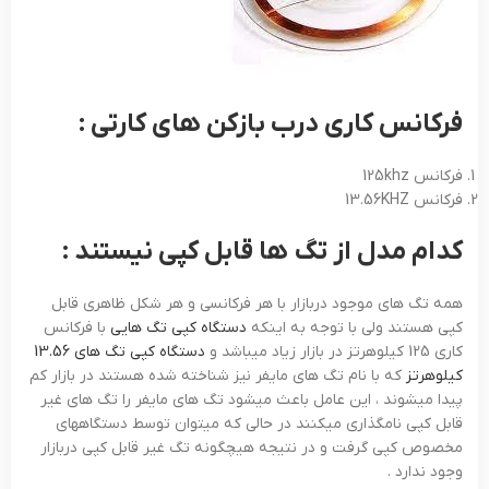
فرکانس کاری درب بازکن های کارتی :
فرکانس 125khz
فرکانس 13.56KHZ
کدام مدل از تگ ها قابل کپی نیستند :
همه تگ های موجود دربازار با هر فرکانسی و هر شکل ظاهری قابل
کپی هستند ولی با توجه به اینکه
دستگاه کپی تگ هایی
با فرکانس
کاری 125 کیلوهرتز در بازار زیاد میباشد و
دستگاه کپی تگ های 13.56
کیلوهرتز
که با نام تگ های مایفر نیز شناخته شده هستند در بازار کم
پیدا میشوند ، این عامل باعث میشود تگ های مایفر را تگ های غیر
قابل کپی نامگذاری میکنند در حالی که میتوان توسط دستگاههای
مخصوص کپی گرفت و در نتیجه هیچگونه تگ غیر قابل کپی دربازار
وجود ندارد .